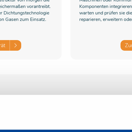
astruktur von morgen die
Maschinen oder Kommunik
eichermaßen vorantreibt.
Komponenten integrieren
r Dichtungstechnologie
warten und prüfen sie di
von Gasen zum Einsatz.
reparieren, erweitern ode
ät
Zu