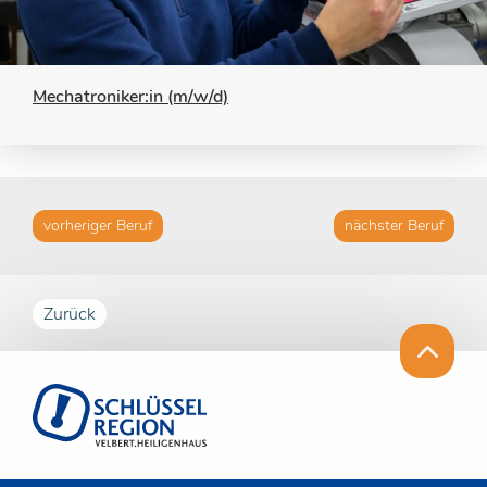
Mechatroniker:in (m/w/d)
E
vorheriger Beruf
nächster Beruf
Zurück